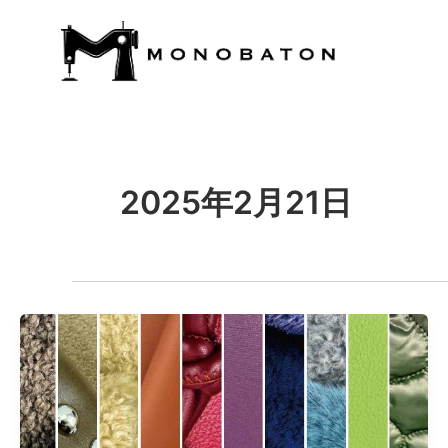
内
容
を
ス
キ
ッ
プ
2025年2月21日