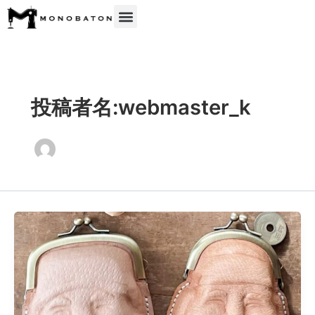
内
容
を
ス
キ
ッ
投稿者名:webmaster_k
プ