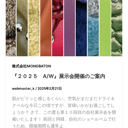
株式会社MONOBATON
『２０２５ A/W』展示会開催のご案内
webmaster_k
/
2025年2月21日
肌がピリッと感じるくらい、空気がまだまだドライ＆
クールな今日この頃ですが、皆様いかがお過ごしでし
ょうか？ さて、この度も第１０回目の自社展示会を開
催いたします！ 前回と同様、自社のショールームで行
うため、開催期間も通常よ