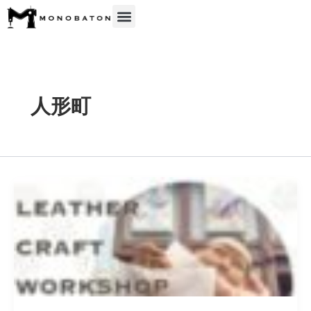
内
容
を
ス
キ
ッ
人形町
プ