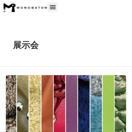
内
容
を
ス
キ
ッ
展示会
プ